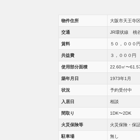
物件住所
大阪市天王寺区
交通
JR環状線 桃
賃料
５０，０００
共益費
３，０００円
使用部分面積
22.60㎡〜61.
築年月日
1973年1月
状況
予約受付中
入居日
相談
間取り
1DK〜2DK
火災保険等
火災保険・保
駐車場
無し