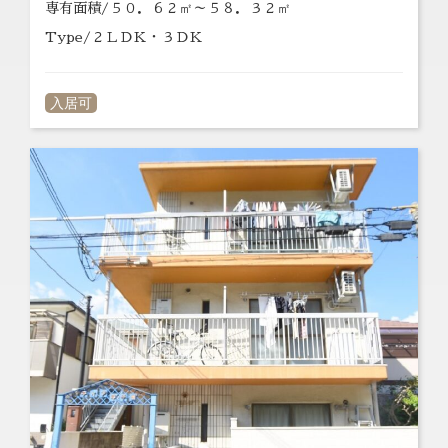
専有面積/５０．６２㎡～５８．３２㎡
Type/２ＬＤＫ・３ＤＫ
入居可