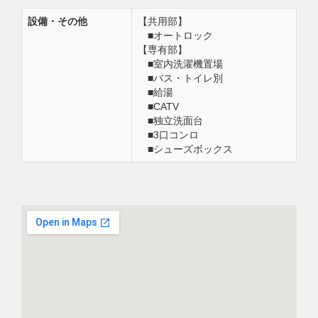
設備・その他
【共用部】
■オートロック
【専有部】
■室内洗濯機置場
■バス・トイレ別
■給湯
■CATV
■独立洗面台
■3口コンロ
■シューズボックス