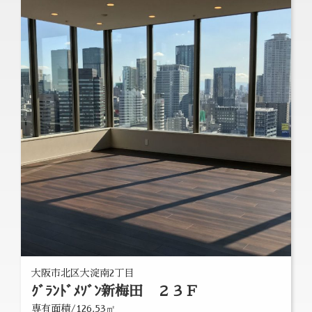
大阪市北区大淀南2丁目
ｸﾞﾗﾝﾄﾞﾒｿﾞﾝ新梅田 ２３Ｆ
専有面積/126.53㎡